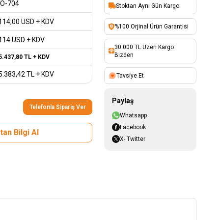
IO-704
Stoktan Aynı Gün Kargo
114,00
USD + KDV
%100 Orjinal Ürün Garantisi
114 USD + KDV
30.000 TL Üzeri Kargo
Bizden
5.437,80
TL + KDV
5.383,42
TL + KDV
Tavsiye Et
Paylaş
Telefonla Sipariş Ver
Whatsapp
Facebook
an Bilgi Al
X- Twitter