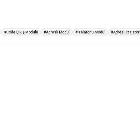
#Code Çıkış Modülü
#Adresli Modül
#İzalatörlü Modül
#Adresli İzalatör
Hikvision
Hi
erminalleri için
DS-K1107AMK
Mifare Kart Okuyucu +
D
Tuş Takımı
İÇ
80,00
USD+KDV
60,00
USD+KDV