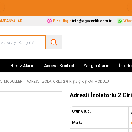
Güvenliğiniz İçin Her Şey Tek Adreste
AMPANYALAR
Bize Ulaşın:
info@eguvenlik.com.tr
Whats
r
Hırsız Alarm
Access Kontrol
Yangın Alarm
İnter
LI MODÜLLER
ADRESLI İZOLATÖRLÜ 2 GIRIŞ 2 ÇIKIŞ KAT MODÜLÜ
Adresli İzolatörlü 2 Gir
Ürün Grubu
Marka