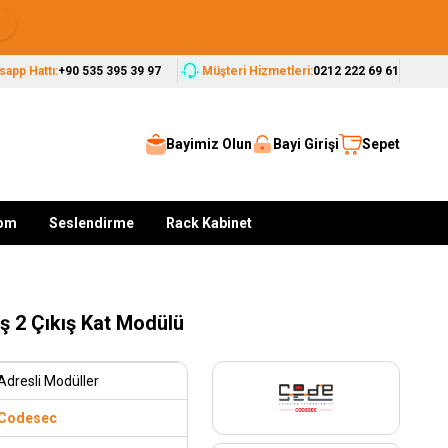
Seçkin Markalar, Güvenilir Çözümler
app Hattı:
+90 535 395 39 97
Müşteri Hizmetleri:
0212 222 69 61
Bayimiz Olun
Bayi Girişi
Sepet
kom
Seslendirme
Rack Kabinet
iş 2 Çıkış Kat Modülü
Adresli Modüller
Codesec