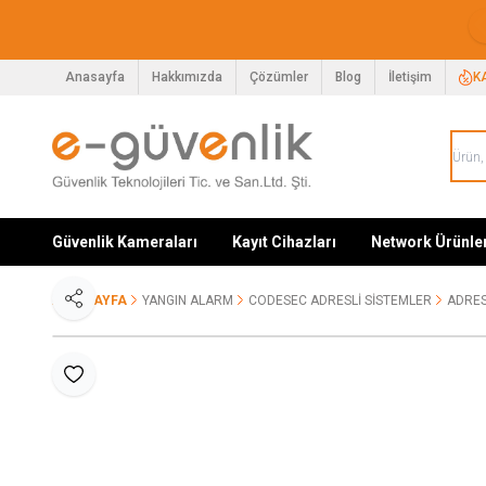
Anasayfa
Hakkımızda
Çözümler
Blog
İletişim
K
Güvenlik Kameraları
Kayıt Cihazları
Network Ürünle
ANA SAYFA
YANGIN ALARM
CODESEC ADRESLI SISTEMLER
ADRES
Paylaş
Favoriye Ekle