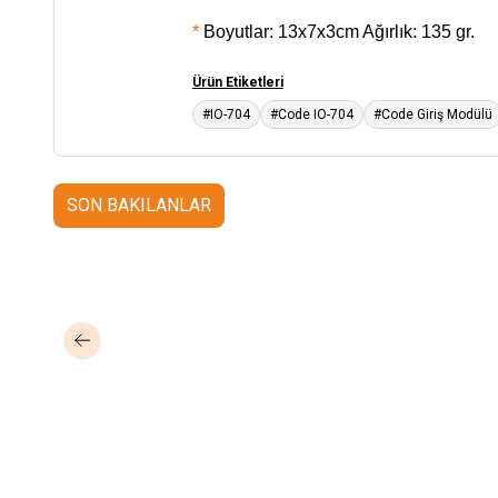
*
Boyutlar: 13x7x3cm Ağırlık: 135 gr.
Ürün Etiketleri
#IO-704
#Code IO-704
#Code Giriş Modülü
SON BAKILANLAR
Mastertech
Hikvision
MTA-150
15 inc 2 Yollu Şarjlı 350W Aktif
DS-KAB6-ZU1
Yüz T
Portatif Ses Sistemi (2x El)
Braket
350,00
USD+KDV