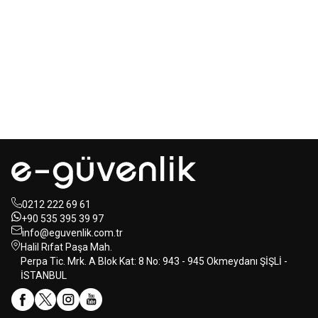
Mastertech
Hikvision
MTA-150
15 inc 2 Yollu Şarjlı
DS-KAB6-ZU1
Yüz Terminalleri
350W Aktif Portatif Ses Sistemi
için Braket
(2x El)
350,00
USD+KDV
80,00
USD+KDV
0212 222 69 61
+90 535 395 39 97
info@eguvenlik.com.tr
Halil Rıfat Paşa Mah.
Perpa Tic. Mrk. A Blok Kat: 8 No: 943 - 945 Okmeydanı ŞİŞLİ -
İSTANBUL