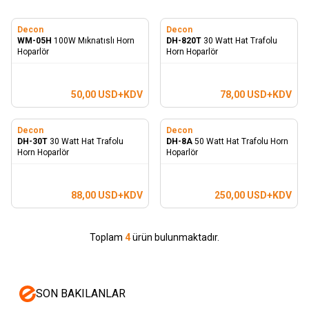
Decon
Decon
WM-05H
100W Mıknatıslı Horn
DH-820T
30 Watt Hat Trafolu
Hoparlör
Horn Hoparlör
50,00
USD+KDV
78,00
USD+KDV
Decon
Decon
DH-30T
30 Watt Hat Trafolu
DH-8A
50 Watt Hat Trafolu Horn
Horn Hoparlör
Hoparlör
88,00
USD+KDV
250,00
USD+KDV
Toplam
4
ürün bulunmaktadır.
SON BAKILANLAR