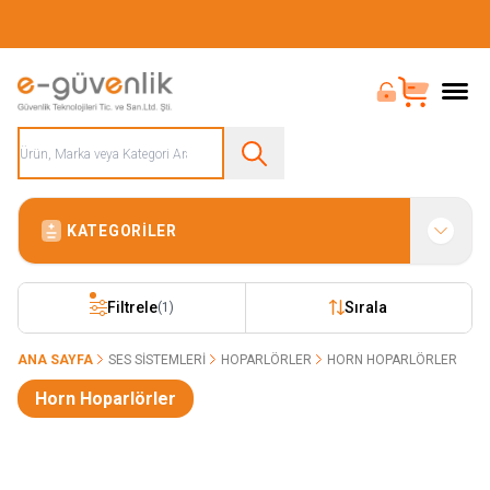
Güvenliğiniz İçin Her Şey Tek Adreste
Bayi Girişi
Sepet
KATEGORILER
Filtrele
Sırala
(1)
ANA SAYFA
SES SISTEMLERI
HOPARLÖRLER
HORN HOPARLÖRLER
Horn Hoparlörler